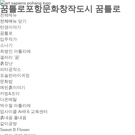
꿈틀로포항문화창작도시 꿈틀로
전체메뉴
전체메뉴
닫기
탄생이야기
꿈틀로
입주작가
소나기
최병인 아틀리에
갤러리 '꿈'
흙장난
피터공작소
포슬린바이귀정
문화밥
예린흙이야기
카빙&조이
다온메탈
박수철 아틀리에
업사이클 Art9.6 교육센터
흙내음 풀내음
같이공방
Sweet B Flower