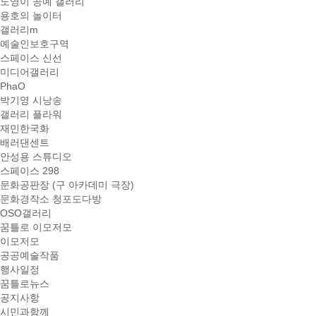
노영이 공예 갤러리
용호의 놀이터
갤러리m
예술인보호구역
스페이스 신선
미디어갤러리
PhaO
박기영 시낭송
갤러리 플라워
재민한국화
배러댄센트
안성용 스튜디오
스페이스 298
문화공판장 (구 아카데미 극장)
문화경작소 청포도다방
OSO갤러리
꿈틀로 이모저모
이모저모
공공예술작품
행사일정
꿈틀로뉴스
공지사항
시민과함께