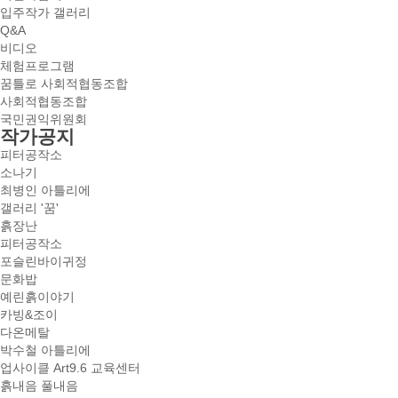
입주작가 갤러리
Q&A
비디오
체험프로그램
꿈틀로 사회적협동조합
사회적협동조합
국민권익위원회
작가공지
피터공작소
소나기
최병인 아틀리에
갤러리 '꿈'
흙장난
피터공작소
포슬린바이귀정
문화밥
예린흙이야기
카빙&조이
다온메탈
박수철 아틀리에
업사이클 Art9.6 교육센터
흙내음 풀내음