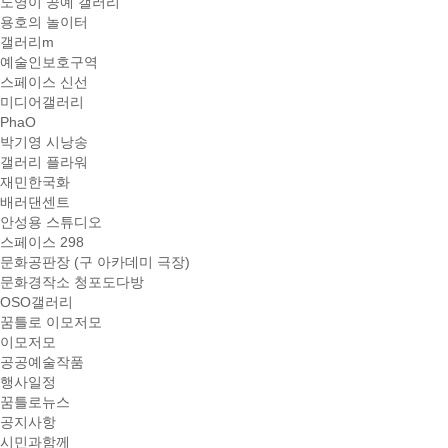
노영이 공예 갤러리
용호의 놀이터
갤러리m
예술인보호구역
스페이스 신선
미디어갤러리
PhaO
박기영 시낭송
갤러리 플라워
재민한국화
배러댄센트
안성용 스튜디오
스페이스 298
문화공판장 (구 아카데미 극장)
문화경작소 청포도다방
OSO갤러리
꿈틀로 이모저모
이모저모
공공예술작품
행사일정
꿈틀로뉴스
공지사항
시민과함께