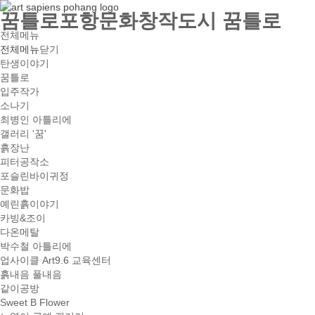
꿈틀로포항문화창작도시 꿈틀로
전체메뉴
전체메뉴
닫기
탄생이야기
꿈틀로
입주작가
소나기
최병인 아틀리에
갤러리 '꿈'
흙장난
피터공작소
포슬린바이귀정
문화밥
예린흙이야기
카빙&조이
다온메탈
박수철 아틀리에
업사이클 Art9.6 교육센터
흙내음 풀내음
같이공방
Sweet B Flower