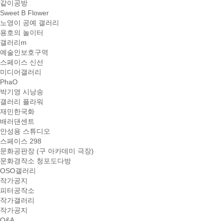
같이공방
Sweet B Flower
노영이 공예 갤러리
용호의 놀이터
갤러리m
예술인보호구역
스페이스 신선
미디어갤러리
PhaO
박기영 시낭송
갤러리 플라워
재민한국화
배러댄센트
안성용 스튜디오
스페이스 298
문화공판장 (구 아카데미 극장)
문화경작소 청포도다방
OSO갤러리
작가공지
피터공작소
작가갤러리
작가공지
Q&A