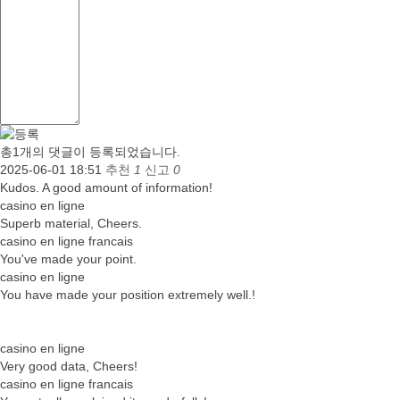
총
1
개의 댓글이 등록되었습니다.
2025-06-01 18:51
추천
1
신고
0
Kudos. A good amount of information!
casino en ligne
Superb material, Cheers.
casino en ligne francais
You've made your point.
casino en ligne
You have made your position extremely well.!
casino en ligne
Very good data, Cheers!
casino en ligne francais