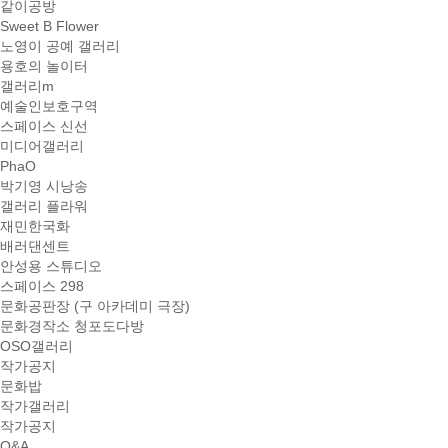
같이공방
Sweet B Flower
노영이 공예 갤러리
용호의 놀이터
갤러리m
예술인보호구역
스페이스 신선
미디어갤러리
PhaO
박기영 시낭송
갤러리 플라워
재민한국화
배러댄센트
안성용 스튜디오
스페이스 298
문화공판장 (구 아카데미 극장)
문화경작소 청포도다방
OSO갤러리
작가공지
문화밥
작가갤러리
작가공지
Q&A