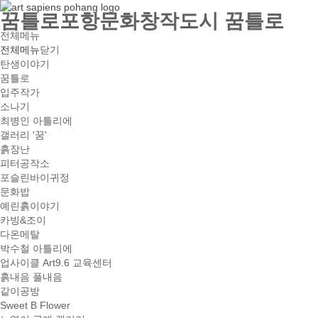
꿈틀로포항문화창작도시 꿈틀로
전체메뉴
전체메뉴
닫기
탄생이야기
꿈틀로
입주작가
소나기
최병인 아틀리에
갤러리 '꿈'
흙장난
피터공작소
포슬린바이귀정
문화밥
예린흙이야기
카빙&조이
다온메탈
박수철 아틀리에
업사이클 Art9.6 교육센터
흙내음 풀내음
같이공방
Sweet B Flower