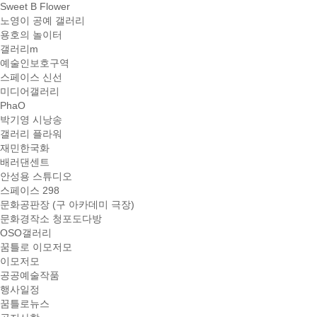
Sweet B Flower
노영이 공예 갤러리
용호의 놀이터
갤러리m
예술인보호구역
스페이스 신선
미디어갤러리
PhaO
박기영 시낭송
갤러리 플라워
재민한국화
배러댄센트
안성용 스튜디오
스페이스 298
문화공판장 (구 아카데미 극장)
문화경작소 청포도다방
OSO갤러리
꿈틀로 이모저모
이모저모
공공예술작품
행사일정
꿈틀로뉴스