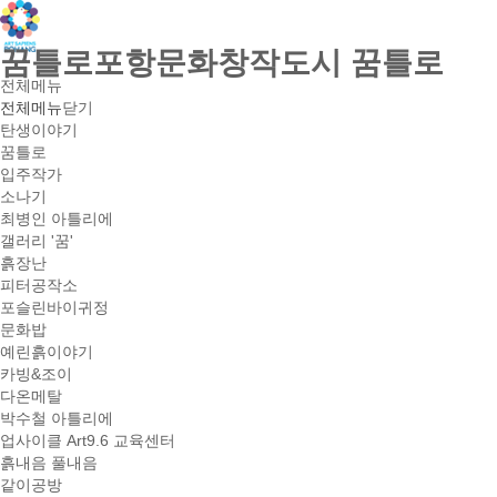
꿈틀로포항문화창작도시 꿈틀로
전체메뉴
전체메뉴
닫기
탄생이야기
꿈틀로
입주작가
소나기
최병인 아틀리에
갤러리 '꿈'
흙장난
피터공작소
포슬린바이귀정
문화밥
예린흙이야기
카빙&조이
다온메탈
박수철 아틀리에
업사이클 Art9.6 교육센터
흙내음 풀내음
같이공방