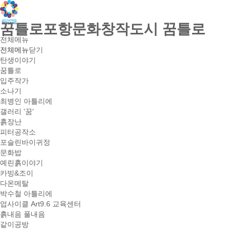
꿈틀로포항문화창작도시 꿈틀로
전체메뉴
전체메뉴
닫기
탄생이야기
꿈틀로
입주작가
소나기
최병인 아틀리에
갤러리 '꿈'
흙장난
피터공작소
포슬린바이귀정
문화밥
예린흙이야기
카빙&조이
다온메탈
박수철 아틀리에
업사이클 Art9.6 교육센터
흙내음 풀내음
같이공방