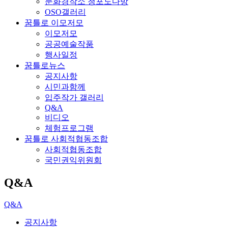
문화경작소 청포도다방
OSO갤러리
꿈틀로 이모저모
이모저모
공공예술작품
행사일정
꿈틀로뉴스
공지사항
시민과함께
입주작가 갤러리
Q&A
비디오
체험프로그램
꿈틀로 사회적협동조합
사회적협동조합
국민권익위원회
Q&A
Q&A
공지사항