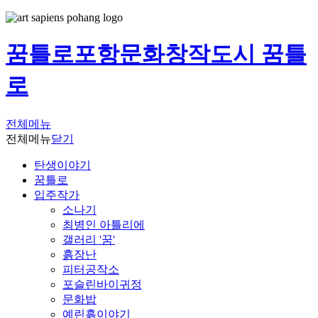
꿈틀로포항문화창작도시 꿈틀
로
전체메뉴
전체메뉴
닫기
탄생이야기
꿈틀로
입주작가
소나기
최병인 아틀리에
갤러리 '꿈'
흙장난
피터공작소
포슬린바이귀정
문화밥
예린흙이야기