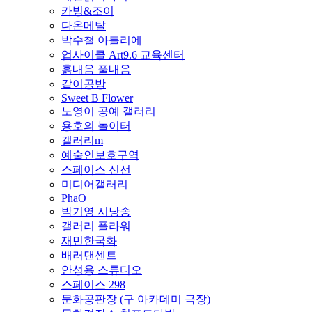
카빙&조이
다온메탈
박수철 아틀리에
업사이클 Art9.6 교육센터
흙내음 풀내음
같이공방
Sweet B Flower
노영이 공예 갤러리
용호의 놀이터
갤러리m
예술인보호구역
스페이스 신선
미디어갤러리
PhaO
박기영 시낭송
갤러리 플라워
재민한국화
배러댄센트
안성용 스튜디오
스페이스 298
문화공판장 (구 아카데미 극장)